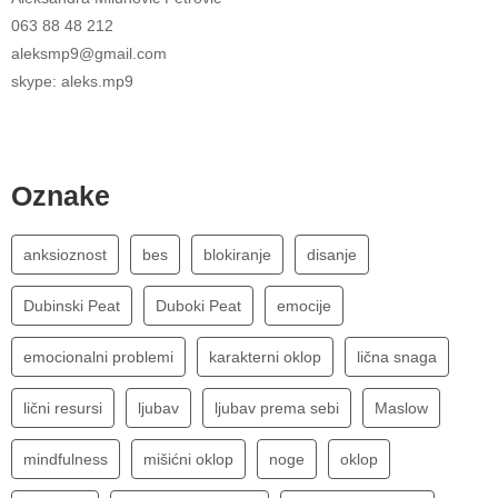
063 88 48 212
aleksmp9@gmail.com
skype: aleks.mp9
Oznake
anksioznost
bes
blokiranje
disanje
Dubinski Peat
Duboki Peat
emocije
emocionalni problemi
karakterni oklop
lična snaga
lični resursi
ljubav
ljubav prema sebi
Maslow
mindfulness
mišićni oklop
noge
oklop