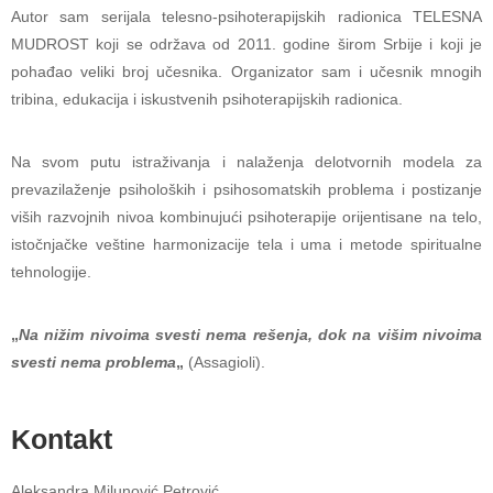
Autor sam serijala telesno-psihoterapijskih radionica TELESNA
MUDROST koji se održava od 2011. godine širom Srbije i koji je
pohađao veliki broj učesnika. Organizator sam i učesnik mnogih
tribina, edukacija i iskustvenih psihoterapijskih radionica.
Na svom putu istraživanja i nalaženja delotvornih modela za
prevazilaženje psiholoških i psihosomatskih problema i postizanje
viših razvojnih nivoa kombinujući psihoterapije orijentisane na telo,
istočnjačke veštine harmonizacije tela i uma i metode spiritualne
tehnologije.
„
Na nižim nivoima svesti nema rešenja, dok na višim nivoima
svesti nema problema
„
(Assagioli).
Kontakt
Aleksandra Milunović Petrović