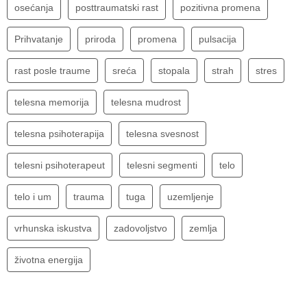
osećanja
posttraumatski rast
pozitivna promena
Prihvatanje
priroda
promena
pulsacija
rast posle traume
sreća
stopala
strah
stres
telesna memorija
telesna mudrost
telesna psihoterapija
telesna svesnost
telesni psihoterapeut
telesni segmenti
telo
telo i um
trauma
tuga
uzemljenje
vrhunska iskustva
zadovoljstvo
zemlja
životna energija