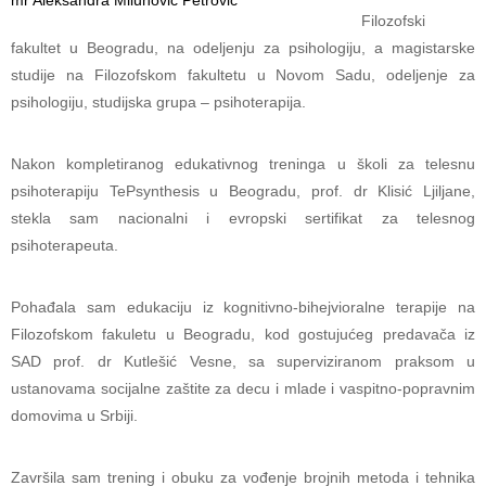
mr Aleksandra Milunović Petrović
Filozofski
fakultet u Beogradu, na odeljenju za psihologiju, a magistarske
studije na Filozofskom fakultetu u Novom Sadu, odeljenje za
psihologiju, studijska grupa – psihoterapija.
Nakon kompletiranog edukativnog treninga u školi za telesnu
psihoterapiju TePsynthesis u Beogradu, prof. dr Klisić Ljiljane,
stekla sam nacionalni i evropski sertifikat za telesnog
psihoterapeuta.
Pohađala sam edukaciju iz kognitivno-bihejvioralne terapije na
Filozofskom fakuletu u Beogradu, kod gostujućeg predavača iz
SAD prof. dr Kutlešić Vesne, sa superviziranom praksom u
ustanovama socijalne zaštite za decu i mlade i vaspitno-popravnim
domovima u Srbiji.
Završila sam trening i obuku za vođenje brojnih metoda i tehnika