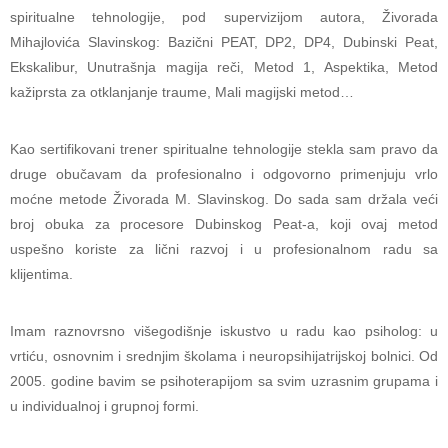
spiritualne tehnologije, pod supervizijom autora, Živorada
Mihajlovića Slavinskog: Bazični PEAT, DP2, DP4, Dubinski Peat,
Ekskalibur, Unutrašnja magija reči, Metod 1, Aspektika, Metod
kažiprsta za otklanjanje traume, Mali magijski metod…
Kao sertifikovani trener spiritualne tehnologije stekla sam pravo da
druge obučavam da profesionalno i odgovorno primenjuju vrlo
moćne metode Živorada M. Slavinskog. Do sada sam držala veći
broj obuka za procesore Dubinskog Peat-a, koji ovaj metod
uspešno koriste za lični razvoj i u profesionalnom radu sa
klijentima.
Imam raznovrsno višegodišnje iskustvo u radu kao psiholog: u
vrtiću, osnovnim i srednjim školama i neuropsihijatrijskoj bolnici. Od
2005. godine bavim se psihoterapijom sa svim uzrasnim grupama i
u individualnoj i grupnoj formi.