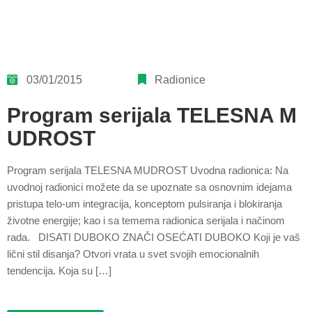
03/01/2015
Radionice
Program serijala TELESNA M
UDROST
Program serijala TELESNA MUDROST Uvodna radionica: Na
uvodnoj radionici možete da se upoznate sa osnovnim idejama
pristupa telo-um integracija, konceptom pulsiranja i blokiranja
životne energije; kao i sa temema radionica serijala i načinom
rada. DISATI DUBOKO ZNAČI OSEĆATI DUBOKO Koji je vaš
lični stil disanja? Otvori vrata u svet svojih emocionalnih
tendencija. Koja su […]