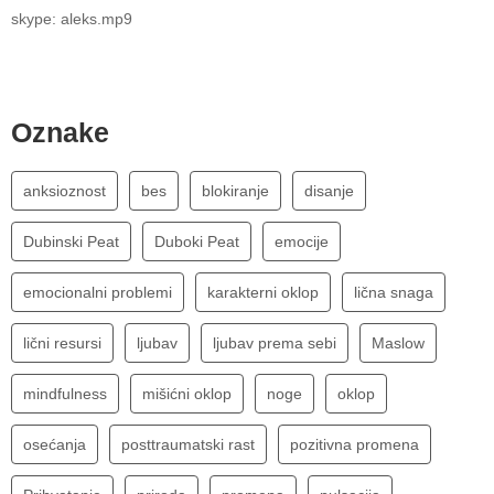
skype: aleks.mp9
Oznake
anksioznost
bes
blokiranje
disanje
Dubinski Peat
Duboki Peat
emocije
emocionalni problemi
karakterni oklop
lična snaga
lični resursi
ljubav
ljubav prema sebi
Maslow
mindfulness
mišićni oklop
noge
oklop
osećanja
posttraumatski rast
pozitivna promena