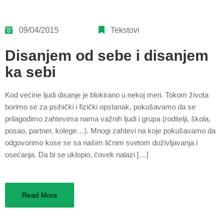
09/04/2015
Tekstovi
Disanjem od sebe i disanjem
ka sebi
Kod većine ljudi disanje je blokirano u nekoj meri. Tokom života
borimo se za psihički i fizički opstanak, pokušavamo da se
prilagodimo zahtevima nama važnih ljudi i grupa (roditelji, škola,
posao, partner, kolege…). Mnogi zahtevi na koje pokušavamo da
odgovorimo kose se sa našim ličnim svetom doživljavanja i
osećanja. Da bi se uklopio, čovek nalazi […]
Read More