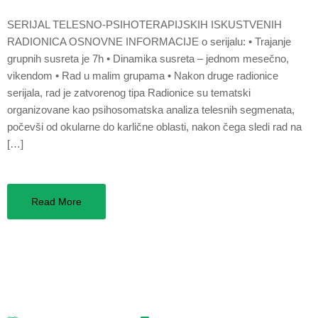
SERIJAL TELESNO-PSIHOTERAPIJSKIH ISKUSTVENIH
RADIONICA OSNOVNE INFORMACIJE o serijalu: • Trajanje
grupnih susreta je 7h • Dinamika susreta – jednom mesečno,
vikendom • Rad u malim grupama • Nakon druge radionice
serijala, rad je zatvorenog tipa Radionice su tematski
organizovane kao psihosomatska analiza telesnih segmenata,
počevši od okularne do karlične oblasti, nakon čega sledi rad na
[…]
Read More