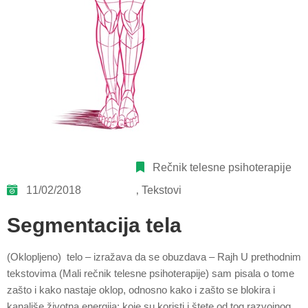
Rečnik telesne psihoterapije
11/02/2018
‚
Tekstovi
Segmentacija tela
(Oklopljeno) telo – izražava da se obuzdava – Rajh U prethodnim
tekstovima (Mali rečnik telesne psihoterapije) sam pisala o tome
zašto i kako nastaje oklop, odnosno kako i zašto se blokira i
kanališe životna energija; koje su koristi i štete od tog razvojnog