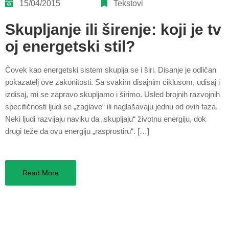
15/04/2015
Tekstovi
Skupljanje ili širenje: koji je tv
oj energetski stil?
Čovek kao energetski sistem skuplja se i širi. Disanje je odličan
pokazatelj ove zakonitosti. Sa svakim disajnim ciklusom, udisaj i
izdisaj, mi se zapravo skupljamo i širimo. Usled brojnih razvojnih
specifičnosti ljudi se „zaglave“ ili naglašavaju jednu od ovih faza.
Neki ljudi razvijaju naviku da „skupljaju“ životnu energiju, dok
drugi teže da ovu energiju „rasprostiru“. […]
Read More