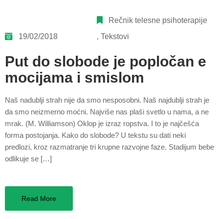
Rečnik telesne psihoterapije
19/02/2018
‚
Tekstovi
Put do slobode je popločan e
mocijama i smislom
Naš nadublji strah nije da smo nesposobni. Naš najdublji strah je
da smo neizmerno moćni. Najviše nas plaši svetlo u nama, a ne
mrak. (M. Williamson) Oklop je izraz ropstva. I to je najčešća
forma postojanja. Kako do slobode? U tekstu su dati neki
predlozi, kroz razmatranje tri krupne razvojne faze. Stadijum bebe
odlikuje se […]
Read More