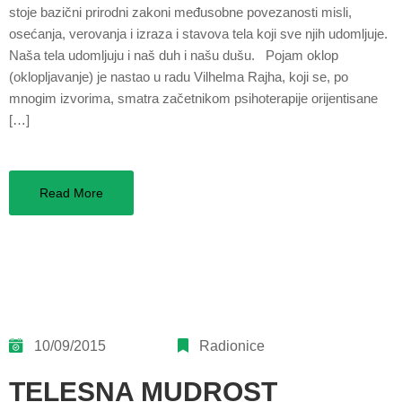
stoje bazični prirodni zakoni međusobne povezanosti misli,
osećanja, verovanja i izraza i stavova tela koji sve njih udomljuje.
Naša tela udomljuju i naš duh i našu dušu. Pojam oklop
(oklopljavanje) je nastao u radu Vilhelma Rajha, koji se, po
mnogim izvorima, smatra začetnikom psihoterapije orijentisane
[…]
Read More
10/09/2015
Radionice
TELESNA MUDROST