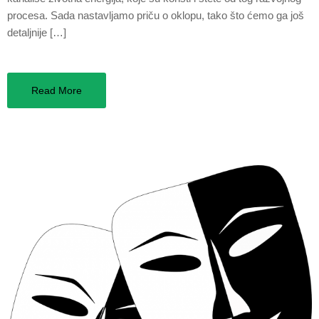
procesa. Sada nastavljamo priču o oklopu, tako što ćemo ga još
detaljnije […]
Read More