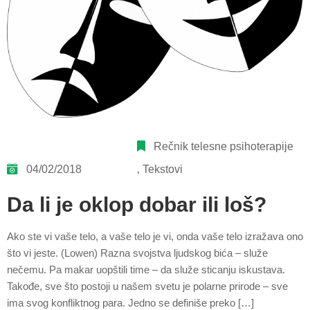
Rečnik telesne psihoterapije
04/02/2018
‚
Tekstovi
Da li je oklop dobar ili loš?
Ako ste vi vaše telo, a vaše telo je vi, onda vaše telo izražava ono
što vi jeste. (Lowen) Razna svojstva ljudskog bića – služe
nečemu. Pa makar uopštili time – da služe sticanju iskustava.
Takođe, sve što postoji u našem svetu je polarne prirode – sve
ima svog konfliktnog para. Jedno se definiše preko […]