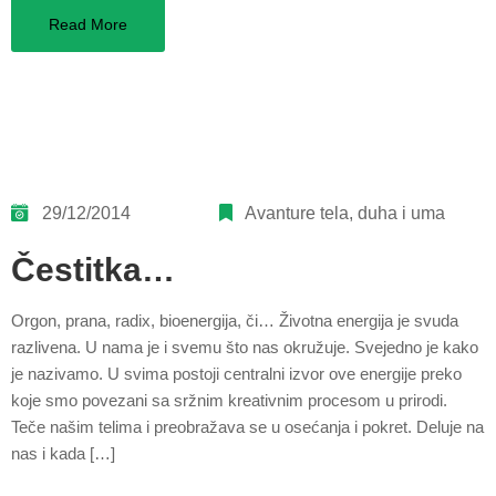
Read More
29/12/2014
Avanture tela, duha i uma
Čestitka…
Orgon, prana, radix, bioenergija, či… Životna energija je svuda
razlivena. U nama je i svemu što nas okružuje. Svejedno je kako
je nazivamo. U svima postoji centralni izvor ove energije preko
koje smo povezani sa sržnim kreativnim procesom u prirodi.
Teče našim telima i preobražava se u osećanja i pokret. Deluje na
nas i kada […]