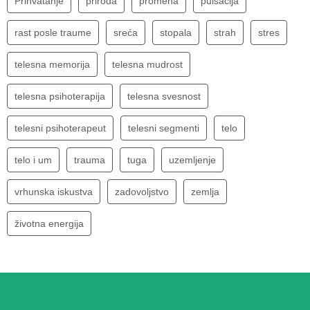
Prihvatanje
priroda
promena
pulsacija
rast posle traume
sreća
stopala
strah
stres
telesna memorija
telesna mudrost
telesna psihoterapija
telesna svesnost
telesni psihoterapeut
telesni segmenti
telo
telo i um
trauma
tuga
uzemljenje
vrhunska iskustva
zadovoljstvo
zemlja
životna energija