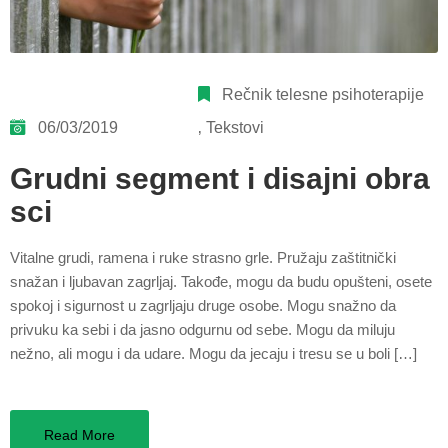
Rečnik telesne psihoterapije
06/03/2019
‚
Tekstovi
Grudni segment i disajni obra
sci
Vitalne grudi, ramena i ruke strasno grle. Pružaju zaštitnički
snažan i ljubavan zagrljaj. Takođe, mogu da budu opušteni, osete
spokoj i sigurnost u zagrljaju druge osobe. Mogu snažno da
privuku ka sebi i da jasno odgurnu od sebe. Mogu da miluju
nežno, ali mogu i da udare. Mogu da jecaju i tresu se u boli […]
Read More