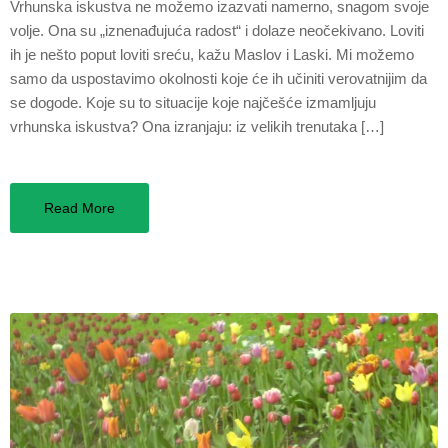
Vrhunska iskustva ne možemo izazvati namerno, snagom svoje
volje. Ona su „iznenađujuća radost“ i dolaze neočekivano. Loviti
ih je nešto poput loviti sreću, kažu Maslov i Laski. Mi možemo
samo da uspostavimo okolnosti koje će ih učiniti verovatnijim da
se dogode. Koje su to situacije koje najčešće izmamljuju
vrhunska iskustva? Ona izranjaju: iz velikih trenutaka […]
Read More