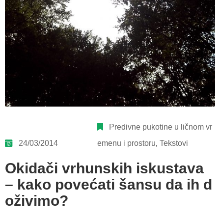
Predivne pukotine u ličnom vr
24/03/2014
emenu i prostoru
‚
Tekstovi
Okidači vrhunskih iskustava
– kako povećati šansu da ih d
oživimo?