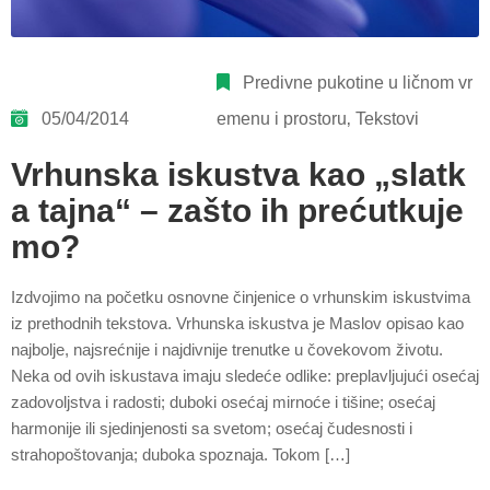
Predivne pukotine u ličnom vr
05/04/2014
emenu i prostoru
‚
Tekstovi
Vrhunska iskustva kao „slatk
a tajna“ – zašto ih prećutkuje
mo?
Izdvojimo na početku osnovne činjenice o vrhunskim iskustvima
iz prethodnih tekstova. Vrhunska iskustva je Maslov opisao kao
najbolje, najsrećnije i najdivnije trenutke u čovekovom životu.
Neka od ovih iskustava imaju sledeće odlike: preplavljujući osećaj
zadovoljstva i radosti; duboki osećaj mirnoće i tišine; osećaj
harmonije ili sjedinjenosti sa svetom; osećaj čudesnosti i
strahopoštovanja; duboka spoznaja. Tokom […]