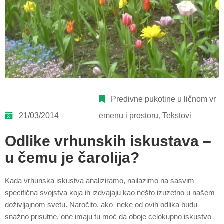
Predivne pukotine u ličnom vr
21/03/2014
emenu i prostoru
‚
Tekstovi
Odlike vrhunskih iskustava –
u čemu je čarolija?
Kada vrhunska iskustva analiziramo, nailazimo na sasvim
specifična svojstva koja ih izdvajaju kao nešto izuzetno u našem
doživljajnom svetu. Naročito, ako neke od ovih odlika budu
snažno prisutne, one imaju tu moć da oboje celokupno iskustvo