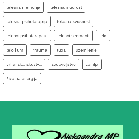
telesna memorija
telesna mudrost
telesna psihoterapija
telesna svesnost
telesni psihoterapeut
telesni segmenti
telo
telo i um
trauma
tuga
uzemljenje
vrhunska iskustva
zadovoljstvo
zemlja
životna energija