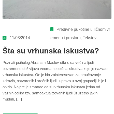
Predivne pukotine u ličnom vr
11/03/2014
emenu i prostoru
‚
Tekstovi
Šta su vrhunska iskustva?
Poznati psiholog Abraham Maslov otkrio da većina ljudi
povremeno doživljava veoma neobična iskustva koje je nazvao
vrhunska iskustva. On je bio zainteresovan za proučavanje
zdravih, ostvarenih i srećnih ljudi i upravo u ovoj grupaciji ih je i
otkrio. Najpre je smatrao da su vrhunska iskustva jedna od
važnih odlika tzv. samoaktualizovanih ljudi (izuzetno jakih,
mudrih, […]