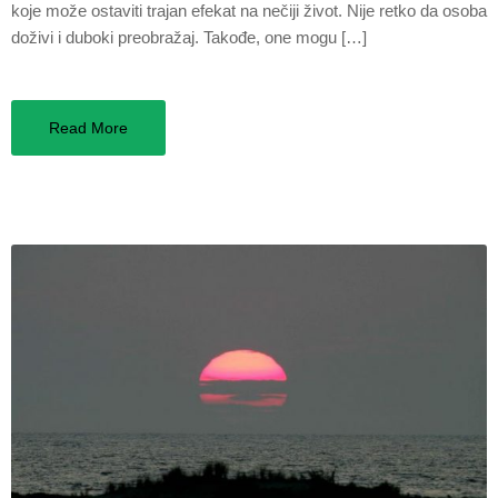
koje može ostaviti trajan efekat na nečiji život. Nije retko da osoba
doživi i duboki preobražaj. Takođe, one mogu […]
Read More