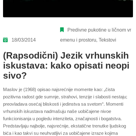
Predivne pukotine u ličnom vr
18/03/2014
emenu i prostoru
‚
Tekstovi
(Rapsodični) Jezik vrhunskih
iskustava: kako opisati neopi
sivo?
Maslov je (1968) opisao najsrećnije momente kao: „čista
pozitivna radost gde sumnje, strahovi, tenzije i slabosti nestaju;
preovladava osećaj bliskosti i jedinstva sa svetom“. Momenti
vrhunskih iskustava nadmašuju naše uobičajene nivoe
funkcionisanja u pogledu intenziteta, značajnosti i bogatstva.
Predstavljaju najbolje, najsrećnije, ekstatične trenutke ljudskog
bića i kao takvi su neuhvatljivi za uobičajene izraze kojima