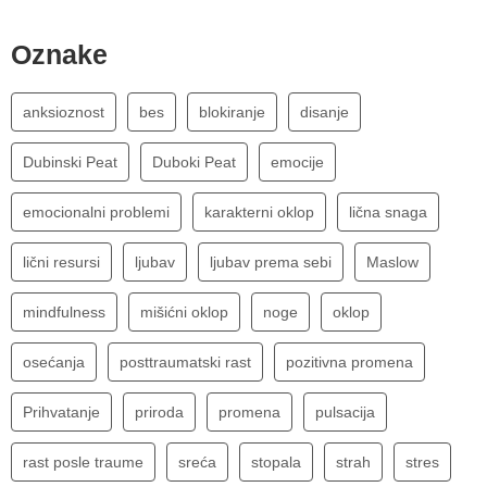
Oznake
anksioznost
bes
blokiranje
disanje
Dubinski Peat
Duboki Peat
emocije
emocionalni problemi
karakterni oklop
lična snaga
lični resursi
ljubav
ljubav prema sebi
Maslow
mindfulness
mišićni oklop
noge
oklop
osećanja
posttraumatski rast
pozitivna promena
Prihvatanje
priroda
promena
pulsacija
rast posle traume
sreća
stopala
strah
stres