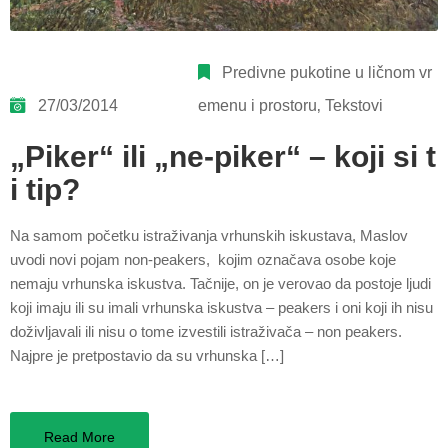
Predivne pukotine u ličnom vr
27/03/2014
emenu i prostoru
‚
Tekstovi
„Piker“ ili „ne-piker“ – koji si t
i tip?
Na samom početku istraživanja vrhunskih iskustava, Maslov
uvodi novi pojam non-peakers, kojim označava osobe koje
nemaju vrhunska iskustva. Tačnije, on je verovao da postoje ljudi
koji imaju ili su imali vrhunska iskustva – peakers i oni koji ih nisu
doživljavali ili nisu o tome izvestili istraživača – non peakers.
Najpre je pretpostavio da su vrhunska […]
Read More