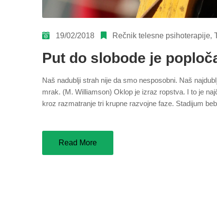
19/02/2018
Rečnik telesne psihoterapije
‚
Put do slobode je poplo
Naš nadublji strah nije da smo nesposobni. Naš najdubl
mrak. (M. Williamson) Oklop je izraz ropstva. I to je na
kroz razmatranje tri krupne razvojne faze. Stadijum beb
Read More