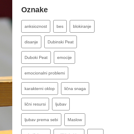
Oznake
anksioznost
bes
blokiranje
disanje
Dubinski Peat
Duboki Peat
emocije
emocionalni problemi
karakterni oklop
lična snaga
lični resursi
ljubav
ljubav prema sebi
Maslow