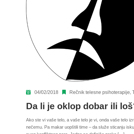
04/02/2018
Rečnik telesne psihoterapije
‚
Da li je oklop dobar ili lo
Ako ste vi vaše telo, a vaše telo je vi, onda vaše telo 
nečemu. Pa makar uopštili time – da služe sticanju isku