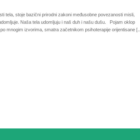
sti tela, stoje bazični prirodni zakoni međusobne povezanosti misli,
ih udomljuje. Naša tela udomljuju i naš duh i našu dušu. Pojam oklop
e, po mnogim izvorima, smatra začetnikom psihoterapije orijentisane [