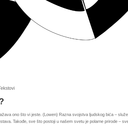
Tekstovi
š?
izražava ono što vi jeste. (Lowen) Razna svojstva ljudskog bića – služe
stava. Takođe, sve što postoji u našem svetu je polarne prirode – sv