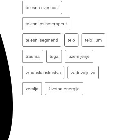
telesna svesnost
telesni psihoterapeut
telesni segmenti
telo
telo i um
trauma
tuga
uzemljenje
vrhunska iskustva
zadovoljstvo
zemlja
životna energija