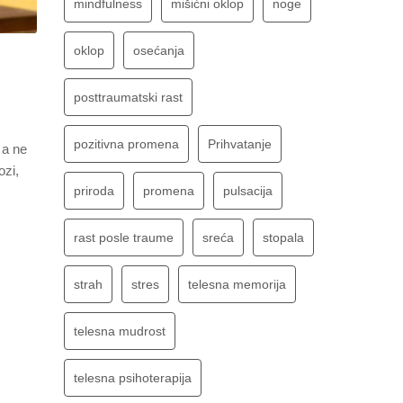
mindfulness
mišićni oklop
noge
oklop
osećanja
posttraumatski rast
pozitivna promena
Prihvatanje
 a ne
ozi,
priroda
promena
pulsacija
rast posle traume
sreća
stopala
strah
stres
telesna memorija
telesna mudrost
telesna psihoterapija