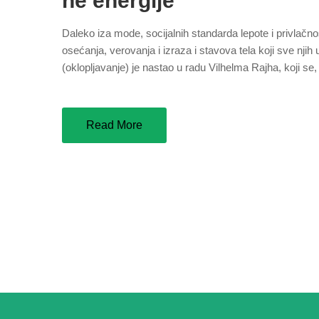
ne energije
Daleko iza mode, socijalnih standarda lepote i privlačno
osećanja, verovanja i izraza i stavova tela koji sve nj
(oklopljavanje) je nastao u radu Vilhelma Rajha, koji s
Read More