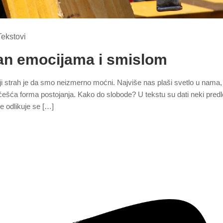
Tekstovi
čan emocijama i smislom
ji strah je da smo neizmerno moćni. Najviše nas plaši svetlo u nama,
jčešća forma postojanja. Kako do slobode? U tekstu su dati neki predl
e odlikuje se […]