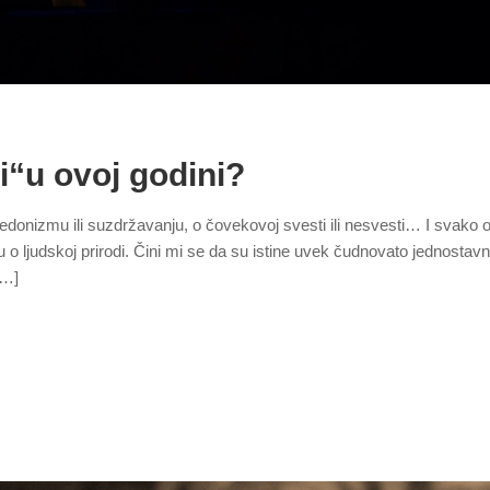
i“u ovoj godini?
 hedonizmu ili suzdržavanju, o čovekovoj svesti ili nesvesti… I svako 
ju o ljudskoj prirodi. Čini mi se da su istine uvek čudnovato jednostavn
[…]