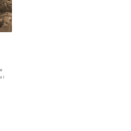
je
u i