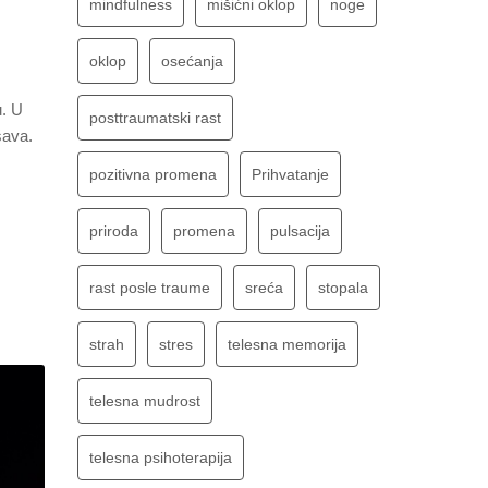
mindfulness
mišićni oklop
noge
oklop
osećanja
u. U
posttraumatski rast
šava.
pozitivna promena
Prihvatanje
priroda
promena
pulsacija
rast posle traume
sreća
stopala
strah
stres
telesna memorija
telesna mudrost
telesna psihoterapija