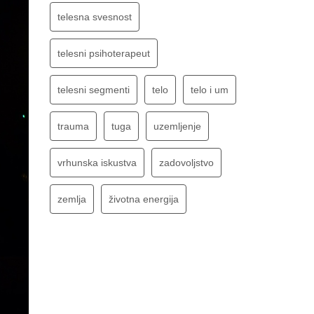
telesna svesnost
telesni psihoterapeut
telesni segmenti
telo
telo i um
trauma
tuga
uzemljenje
vrhunska iskustva
zadovoljstvo
zemlja
životna energija