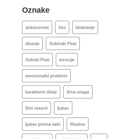
Oznake
anksioznost
bes
blokiranje
disanje
Dubinski Peat
Duboki Peat
emocije
emocionalni problemi
karakterni oklop
lična snaga
lični resursi
ljubav
ljubav prema sebi
Maslow