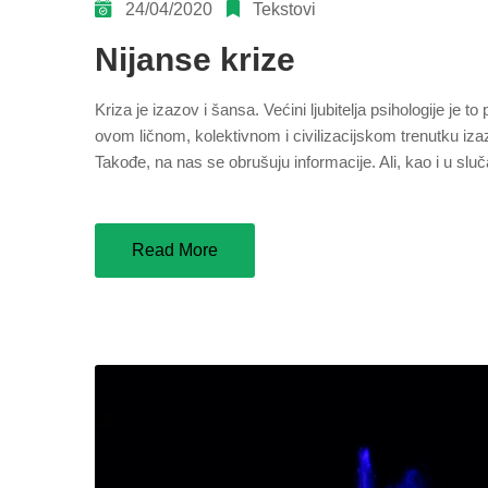
24/04/2020
Tekstovi
Nijanse krize
Kriza je izazov i šansa. Većini ljubitelja psihologije je
ovom ličnom, kolektivnom i civilizacijskom trenutku iza
Takođe, na nas se obrušuju informacije. Ali, kao i u slu
Read More