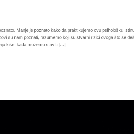
 to poznato. Manje je poznato kako da praktikujemo ovu psihološku istin
zovi su nam poznati, razumemo koji su stvarni rizici ovoga što se de
čaju kiše, kada možemo staviti […]