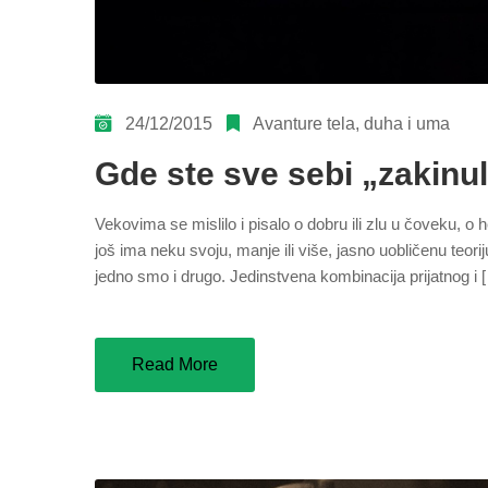
24/12/2015
Avanture tela, duha i uma
Gde ste sve sebi „zakinul
Vekovima se mislilo i pisalo o dobru ili zlu u čoveku, o
još ima neku svoju, manje ili više, jasno uobličenu teori
jedno smo i drugo. Jedinstvena kombinacija prijatnog i 
Read More