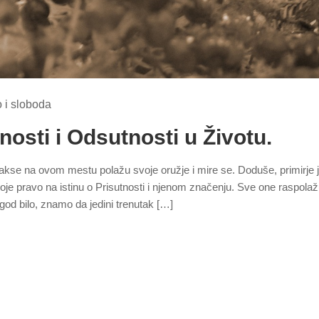
o i sloboda
nosti i Odsutnosti u Životu.
akse na ovom mestu polažu svoje oružje i mire se. Doduše, primirje 
oje pravo na istinu o Prisutnosti i njenom značenju. Sve one raspolaž
 god bilo, znamo da jedini trenutak […]