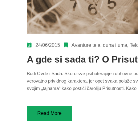
24/06/2015
Avanture tela, duha i uma
‚
Tel
A gde si sada ti? O Prisut
Budi Ovde i Sada. Skoro sve psihoterapije i duhovne pr
verovatno prividnog karaktera, jer opet svaka polaže sv
svojim „tajnama“ kako postići čaroliju Prisutnosti. Kako
Read More