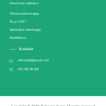
Iskustvene radionice
Telesna psihoterapija
Šta je KBT?
Spiritualna tehnologija
Mindfulness
Kontakt
aleksmp9@gmail.com
063 88 48 212
Pulsacija života