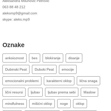
Aleksandra Milunović Petrović
063 88 48 212
aleksmp9@gmail.com
skype: aleks.mp9
Oznake
anksioznost
bes
blokiranje
disanje
Dubinski Peat
Duboki Peat
emocije
emocionalni problemi
karakterni oklop
lična snaga
lični resursi
ljubav
ljubav prema sebi
Maslow
mindfulness
mišićni oklop
noge
oklop