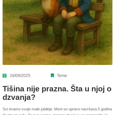
16/09/2025
Teme
Tišina nije prazna. Šta u njoj o
dzvanja?
Svi imamo svoje male jubileje. Meni se upravo navršava 5 godina