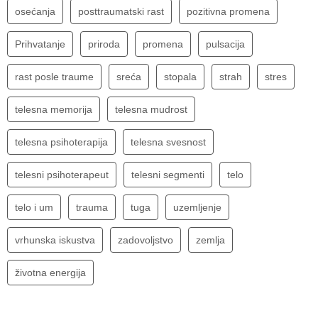
osećanja
posttraumatski rast
pozitivna promena
Prihvatanje
priroda
promena
pulsacija
rast posle traume
sreća
stopala
strah
stres
telesna memorija
telesna mudrost
telesna psihoterapija
telesna svesnost
telesni psihoterapeut
telesni segmenti
telo
telo i um
trauma
tuga
uzemljenje
vrhunska iskustva
zadovoljstvo
zemlja
životna energija