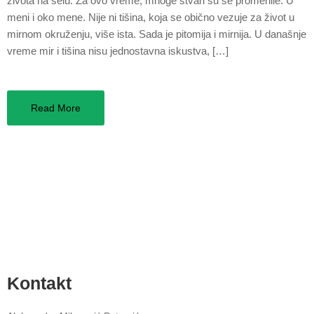
života na selu. Za ovo vreme, mnoge stvari su se promenile. U
meni i oko mene. Nije ni tišina, koja se obično vezuje za život u
mirnom okruženju, više ista. Sada je pitomija i mirnija. U današnje
vreme mir i tišina nisu jednostavna iskustva, […]
Read More
Kontakt