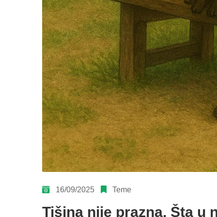
16/09/2025
Teme
Tišina nije prazna. Šta u 