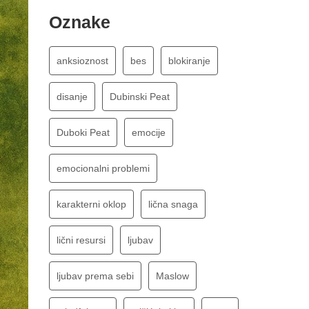
Oznake
anksioznost
bes
blokiranje
disanje
Dubinski Peat
Duboki Peat
emocije
emocionalni problemi
karakterni oklop
lična snaga
lični resursi
ljubav
ljubav prema sebi
Maslow