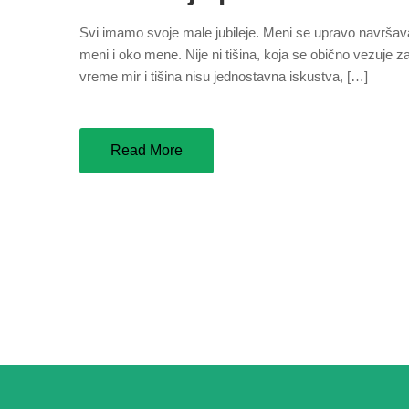
Svi imamo svoje male jubileje. Meni se upravo navršav
meni i oko mene. Nije ni tišina, koja se obično vezuje za
vreme mir i tišina nisu jednostavna iskustva, […]
Read More