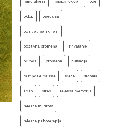
mindfulness
mišićni oklop
noge
oklop
osećanja
posttraumatski rast
pozitivna promena
Prihvatanje
priroda
promena
pulsacija
rast posle traume
sreća
stopala
strah
stres
telesna memorija
telesna mudrost
telesna psihoterapija