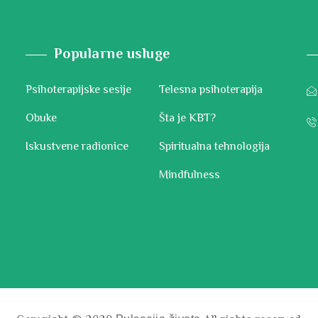
Popularne usluge
Psihoterapijske sesije
Telesna psihoterapija
Obuke
Šta je KBT?
Iskustvene radionice
Spiritualna tehnologija
Mindfulness