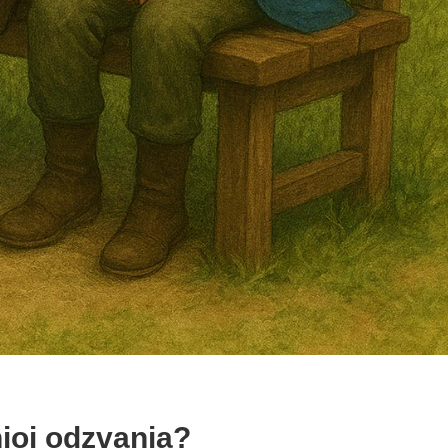
njoj odzvanja?