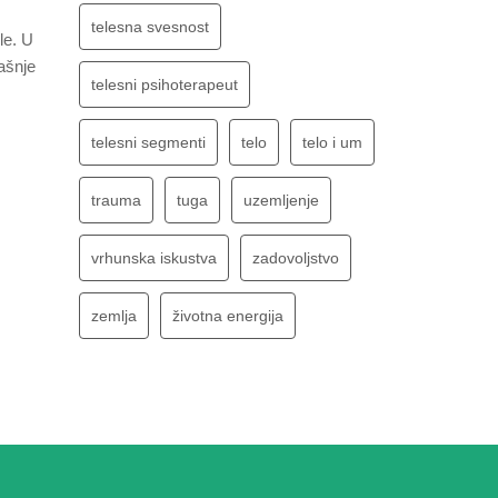
telesna svesnost
le. U
našnje
telesni psihoterapeut
telesni segmenti
telo
telo i um
trauma
tuga
uzemljenje
vrhunska iskustva
zadovoljstvo
zemlja
životna energija