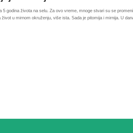
a 5 godina života na selu. Za ovo vreme, mnoge stvari su se promeni
 život u mirnom okruženju, više ista. Sada je pitomija i mirnija. U da