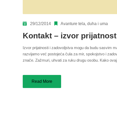
29/12/2014
Avanture tela, duha i uma
Kontakt – izvor prijatnost
Izvor prijatnosti i zadovoljstva mogu da budu sasvim 
razvijamo već postojeća čula za mir, spokojstvo i zadov
znače. Zažmuri, uhvati za ruku drugu osobu. Kako ovaj d
Read More