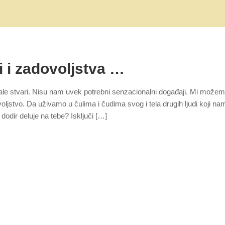
i i zadovoljstva …
male stvari. Nisu nam uvek potrebni senzacionalni događaji. Mi može
oljstvo. Da uživamo u čulima i čudima svog i tela drugih ljudi koji na
odir deluje na tebe? Isključi […]