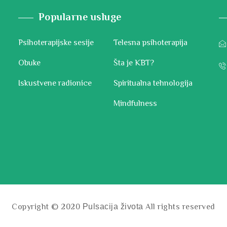
Popularne usluge
Psihoterapijske sesije
Telesna psihoterapija
Obuke
Šta je KBT?
Iskustvene radionice
Spiritualna tehnologija
Mindfulness
Copyright © 2020
All rights reserved
Pulsacija života