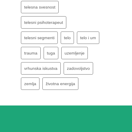
telesna svesnost
telesni psihoterapeut
telesni segmenti
telo
telo i um
trauma
tuga
uzemljenje
vrhunska iskustva
zadovoljstvo
zemlja
životna energija