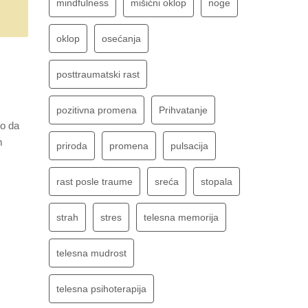
mindfulness
mišićni oklop
noge
oklop
osećanja
posttraumatski rast
pozitivna promena
Prihvatanje
mo da
m
priroda
promena
pulsacija
rast posle traume
sreća
stopala
strah
stres
telesna memorija
telesna mudrost
telesna psihoterapija