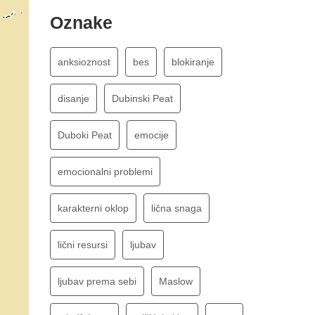
Oznake
anksioznost
bes
blokiranje
disanje
Dubinski Peat
Duboki Peat
emocije
emocionalni problemi
karakterni oklop
lična snaga
lični resursi
ljubav
ljubav prema sebi
Maslow