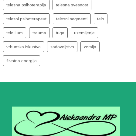
telesna psihoterapija
telesna svesnost
telesni psihoterapeut
telesni segmenti
telo
telo i um
trauma
tuga
uzemljenje
vrhunska iskustva
zadovoljstvo
zemlja
životna energija