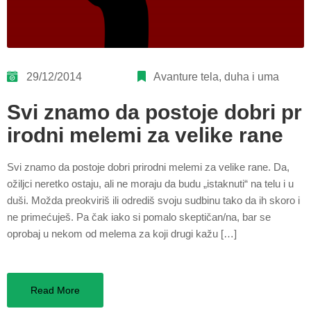
29/12/2014
Avanture tela, duha i uma
Svi znamo da postoje dobri pr
irodni melemi za velike rane
Svi znamo da postoje dobri prirodni melemi za velike rane. Da,
ožiljci neretko ostaju, ali ne moraju da budu „istaknuti“ na telu i u
duši. Možda preokviriš ili odrediš svoju sudbinu tako da ih skoro i
ne primećuješ. Pa čak iako si pomalo skeptičan/na, bar se
oprobaj u nekom od melema za koji drugi kažu […]
Read More