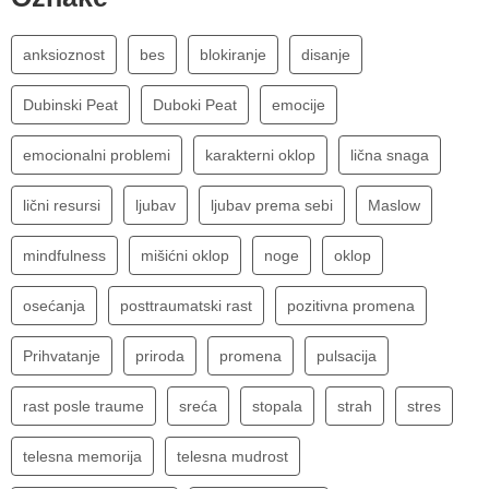
anksioznost
bes
blokiranje
disanje
Dubinski Peat
Duboki Peat
emocije
emocionalni problemi
karakterni oklop
lična snaga
lični resursi
ljubav
ljubav prema sebi
Maslow
mindfulness
mišićni oklop
noge
oklop
osećanja
posttraumatski rast
pozitivna promena
Prihvatanje
priroda
promena
pulsacija
rast posle traume
sreća
stopala
strah
stres
telesna memorija
telesna mudrost