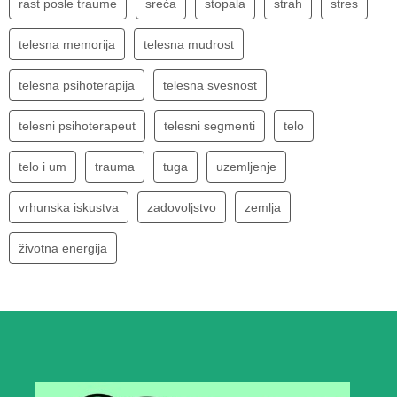
rast posle traume
sreća
stopala
strah
stres
telesna memorija
telesna mudrost
telesna psihoterapija
telesna svesnost
telesni psihoterapeut
telesni segmenti
telo
telo i um
trauma
tuga
uzemljenje
vrhunska iskustva
zadovoljstvo
zemlja
životna energija