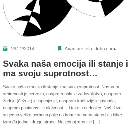
29/12/2014
Avanture tela, duha i uma
Svaka naša emocija ili stanje i
ma svoju suprotnost…
Svaka naša emocija ili stanje ima svoju suprotnost. Naspram
smirenosti je nervoza, naspram bola je zadovoljstvo, naspram
žudnje (čežnje) je ispunjenje, naspram konfuzije je jasnoća,
naspram pasivnosti je aktivnost… I tako u nedogled. Naši životi
su jedno veliko borbeno polje na kome se neprestano biju bitke
između jedne i druge strane. Na jednoj strani je […]