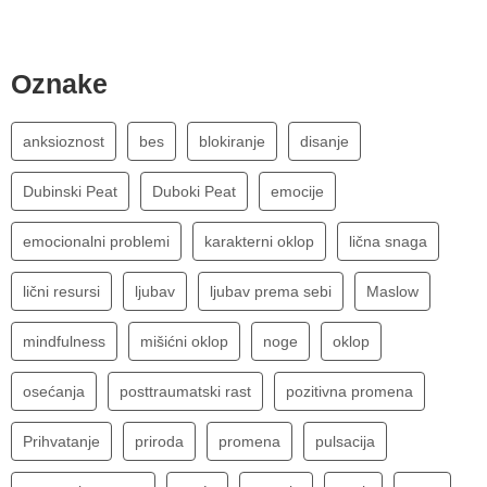
Oznake
anksioznost
bes
blokiranje
disanje
Dubinski Peat
Duboki Peat
emocije
emocionalni problemi
karakterni oklop
lična snaga
lični resursi
ljubav
ljubav prema sebi
Maslow
mindfulness
mišićni oklop
noge
oklop
osećanja
posttraumatski rast
pozitivna promena
Prihvatanje
priroda
promena
pulsacija