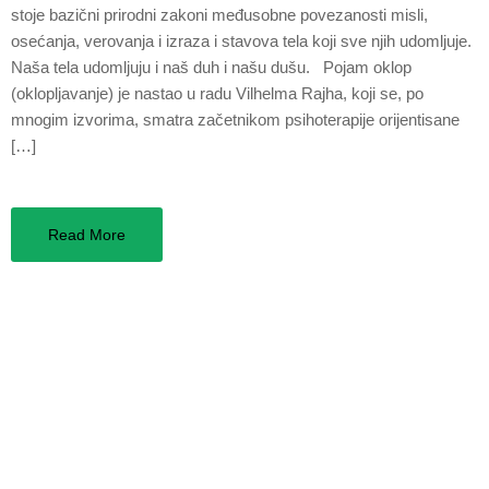
stoje bazični prirodni zakoni međusobne povezanosti misli,
osećanja, verovanja i izraza i stavova tela koji sve njih udomljuje.
Naša tela udomljuju i naš duh i našu dušu. Pojam oklop
(oklopljavanje) je nastao u radu Vilhelma Rajha, koji se, po
mnogim izvorima, smatra začetnikom psihoterapije orijentisane
[…]
Read More