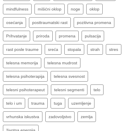
mindfulness
mišićni oklop
noge
oklop
osećanja
posttraumatski rast
pozitivna promena
Prihvatanje
priroda
promena
pulsacija
rast posle traume
sreća
stopala
strah
stres
telesna memorija
telesna mudrost
telesna psihoterapija
telesna svesnost
telesni psihoterapeut
telesni segmenti
telo
telo i um
trauma
tuga
uzemljenje
vrhunska iskustva
zadovoljstvo
zemlja
životna energija