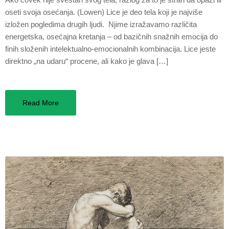
oseti svoja osećanja. (Lowen) Lice je deo tela koji je najviše
izložen pogledima drugih ljudi. Njime izražavamo različita
energetska, osećajna kretanja – od bazičnih snažnih emocija do
finih složenih intelektualno-emocionalnih kombinacija. Lice jeste
direktno „na udaru“ procene, ali kako je glava […]
Read More