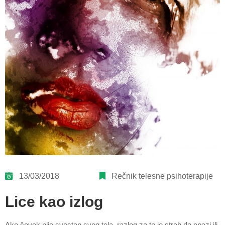
13/03/2018
Rečnik telesne psihoterapije
Lice kao izlog
Ako čovek nije svestan svog tela, razlog za to je strah da opazi ili