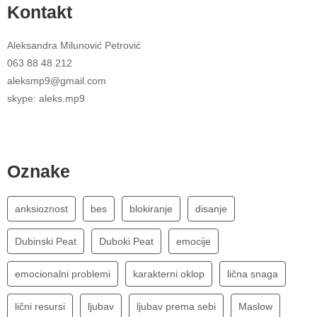
Kontakt
Aleksandra Milunović Petrović
063 88 48 212
aleksmp9@gmail.com
skype: aleks.mp9
Oznake
anksioznost
bes
blokiranje
disanje
Dubinski Peat
Duboki Peat
emocije
emocionalni problemi
karakterni oklop
lična snaga
lični resursi
ljubav
ljubav prema sebi
Maslow