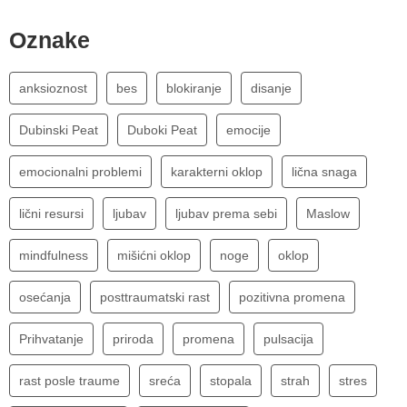
Oznake
anksioznost
bes
blokiranje
disanje
Dubinski Peat
Duboki Peat
emocije
emocionalni problemi
karakterni oklop
lična snaga
lični resursi
ljubav
ljubav prema sebi
Maslow
mindfulness
mišićni oklop
noge
oklop
osećanja
posttraumatski rast
pozitivna promena
Prihvatanje
priroda
promena
pulsacija
rast posle traume
sreća
stopala
strah
stres