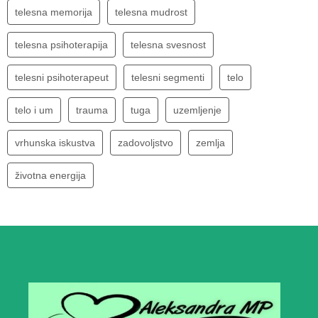
telesna memorija
telesna mudrost
telesna psihoterapija
telesna svesnost
telesni psihoterapeut
telesni segmenti
telo
telo i um
trauma
tuga
uzemljenje
vrhunska iskustva
zadovoljstvo
zemlja
životna energija