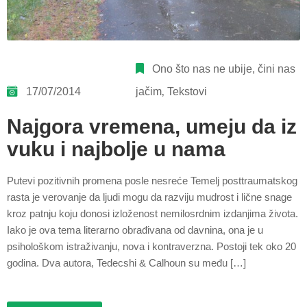
Ono što nas ne ubije, čini nas
17/07/2014
jačim
‚
Tekstovi
Najgora vremena, umeju da iz
vuku i najbolje u nama
Putevi pozitivnih promena posle nesreće Temelj posttraumatskog
rasta je verovanje da ljudi mogu da razviju mudrost i lične snage
kroz patnju koju donosi izloženost nemilosrdnim izdanjima života.
Iako je ova tema literarno obrađivana od davnina, ona je u
psihološkom istraživanju, nova i kontraverzna. Postoji tek oko 20
godina. Dva autora, Tedecshi & Calhoun su među […]