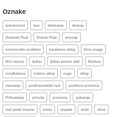
Oznake
anksioznost
bes
blokiranje
disanje
Dubinski Peat
Duboki Peat
emocije
emocionalni problemi
karakterni oklop
lična snaga
lični resursi
ljubav
ljubav prema sebi
Maslow
mindfulness
mišićni oklop
noge
oklop
osećanja
posttraumatski rast
pozitivna promena
Prihvatanje
priroda
promena
pulsacija
rast posle traume
sreća
stopala
strah
stres