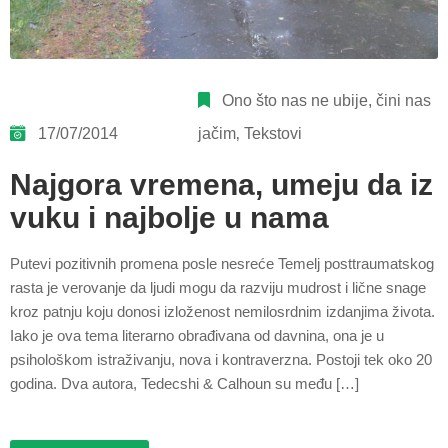
Ono što nas ne ubije, čini nas
17/07/2014
jačim
‚
Tekstovi
Najgora vremena, umeju da iz
vuku i najbolje u nama
Putevi pozitivnih promena posle nesreće Temelj posttraumatskog
rasta je verovanje da ljudi mogu da razviju mudrost i lične snage
kroz patnju koju donosi izloženost nemilosrdnim izdanjima života.
Iako je ova tema literarno obrađivana od davnina, ona je u
psihološkom istraživanju, nova i kontraverzna. Postoji tek oko 20
godina. Dva autora, Tedecshi & Calhoun su među […]