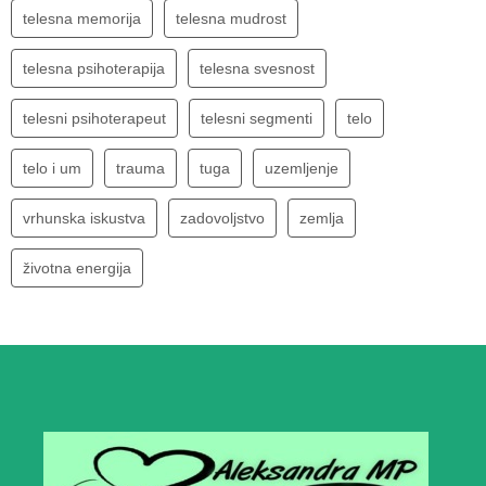
telesna memorija
telesna mudrost
telesna psihoterapija
telesna svesnost
telesni psihoterapeut
telesni segmenti
telo
telo i um
trauma
tuga
uzemljenje
vrhunska iskustva
zadovoljstvo
zemlja
životna energija