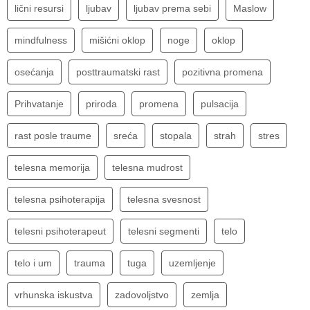
lični resursi
ljubav
ljubav prema sebi
Maslow
mindfulness
mišićni oklop
noge
oklop
osećanja
posttraumatski rast
pozitivna promena
Prihvatanje
priroda
promena
pulsacija
rast posle traume
sreća
stopala
strah
stres
telesna memorija
telesna mudrost
telesna psihoterapija
telesna svesnost
telesni psihoterapeut
telesni segmenti
telo
telo i um
trauma
tuga
uzemljenje
vrhunska iskustva
zadovoljstvo
zemlja