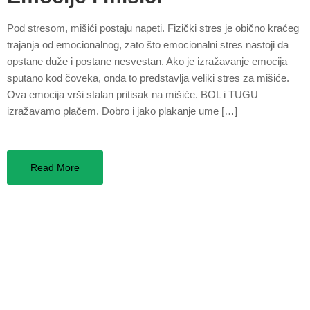
Pod stresom, mišići postaju napeti. Fizički stres je obično kraćeg
trajanja od emocionalnog, zato što emocionalni stres nastoji da
opstane duže i postane nesvestan. Ako je izražavanje emocija
sputano kod čoveka, onda to predstavlja veliki stres za mišiće.
Ova emocija vrši stalan pritisak na mišiće. BOL i TUGU
izražavamo plačem. Dobro i jako plakanje ume […]
Read More