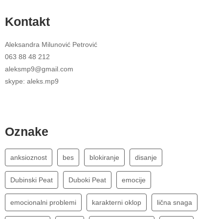
Kontakt
Aleksandra Milunović Petrović
063 88 48 212
aleksmp9@gmail.com
skype: aleks.mp9
Oznake
anksioznost
bes
blokiranje
disanje
Dubinski Peat
Duboki Peat
emocije
emocionalni problemi
karakterni oklop
lična snaga