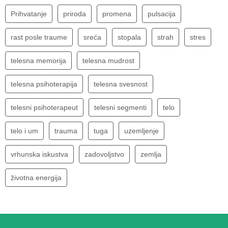
Prihvatanje
priroda
promena
pulsacija
rast posle traume
sreća
stopala
strah
stres
telesna memorija
telesna mudrost
telesna psihoterapija
telesna svesnost
telesni psihoterapeut
telesni segmenti
telo
telo i um
trauma
tuga
uzemljenje
vrhunska iskustva
zadovoljstvo
zemlja
životna energija