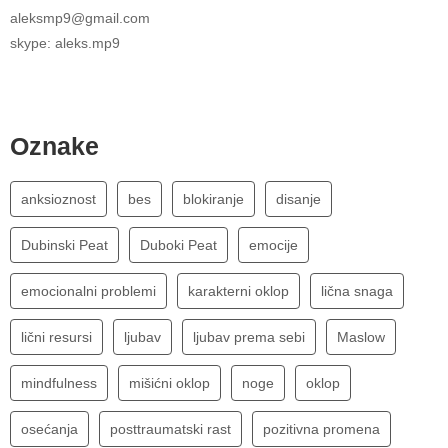
aleksmp9@gmail.com
skype: aleks.mp9
Oznake
anksioznost
bes
blokiranje
disanje
Dubinski Peat
Duboki Peat
emocije
emocionalni problemi
karakterni oklop
lična snaga
lični resursi
ljubav
ljubav prema sebi
Maslow
mindfulness
mišićni oklop
noge
oklop
osećanja
posttraumatski rast
pozitivna promena