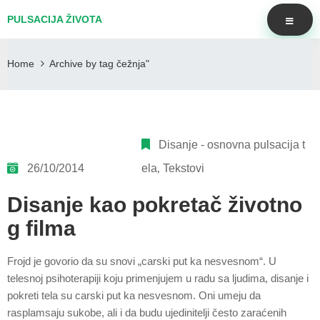
PULSACIJA ŽIVOTA
Home
Archive by tag čežnja"
Disanje - osnovna pulsacija t
26/10/2014
ela
‚
Tekstovi
Disanje kao pokretač životno
g filma
Frojd je govorio da su snovi „carski put ka nesvesnom“. U
telesnoj psihoterapiji koju primenjujem u radu sa ljudima, disanje i
pokreti tela su carski put ka nesvesnom. Oni umeju da
rasplamsaju sukobe, ali i da budu ujedinitelji često zaraćenih