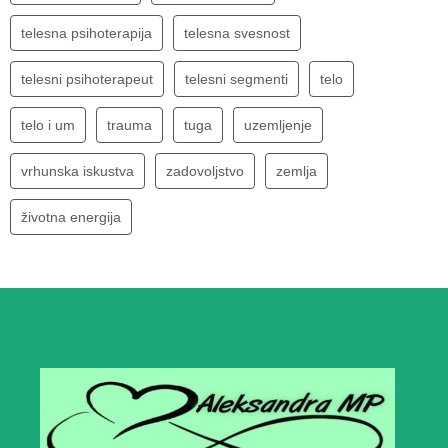
telesna psihoterapija
telesna svesnost
telesni psihoterapeut
telesni segmenti
telo
telo i um
trauma
tuga
uzemljenje
vrhunska iskustva
zadovoljstvo
zemlja
životna energija