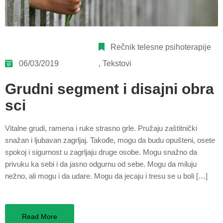
Rečnik telesne psihoterapije
06/03/2019
‚
Tekstovi
Grudni segment i disajni obra
sci
Vitalne grudi, ramena i ruke strasno grle. Pružaju zaštitnički
snažan i ljubavan zagrljaj. Takođe, mogu da budu opušteni, osete
spokoj i sigurnost u zagrljaju druge osobe. Mogu snažno da
privuku ka sebi i da jasno odgurnu od sebe. Mogu da miluju
nežno, ali mogu i da udare. Mogu da jecaju i tresu se u boli […]
Read More