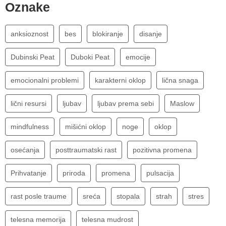
Oznake
anksioznost
bes
blokiranje
disanje
Dubinski Peat
Duboki Peat
emocije
emocionalni problemi
karakterni oklop
lična snaga
lični resursi
ljubav
ljubav prema sebi
Maslow
mindfulness
mišićni oklop
noge
oklop
osećanja
posttraumatski rast
pozitivna promena
Prihvatanje
priroda
promena
pulsacija
rast posle traume
sreća
stopala
strah
stres
telesna memorija
telesna mudrost