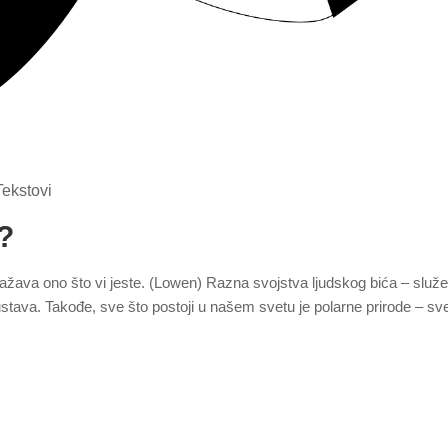
Tekstovi
š?
izražava ono što vi jeste. (Lowen) Razna svojstva ljudskog bića – služe
stava. Takođe, sve što postoji u našem svetu je polarne prirode – sv