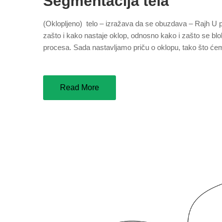
Segmentacija tela
(Oklopljeno) telo – izražava da se obuzdava – Rajh U p
zašto i kako nastaje oklop, odnosno kako i zašto se bloki
procesa. Sada nastavljamo priču o oklopu, tako što ćemo
Read More