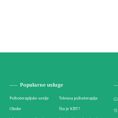
Popularne usluge
Psihoterapijske sesije
Telesna psihoterapija
Obuke
Šta je KBT?