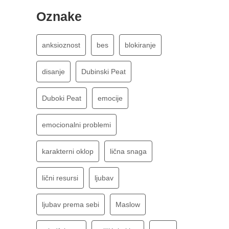
Oznake
anksioznost
bes
blokiranje
disanje
Dubinski Peat
Duboki Peat
emocije
emocionalni problemi
karakterni oklop
lična snaga
lični resursi
ljubav
ljubav prema sebi
Maslow