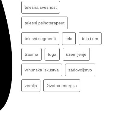
telesna svesnost
telesni psihoterapeut
telesni segmenti
telo
telo i um
trauma
tuga
uzemljenje
vrhunska iskustva
zadovoljstvo
zemlja
životna energija