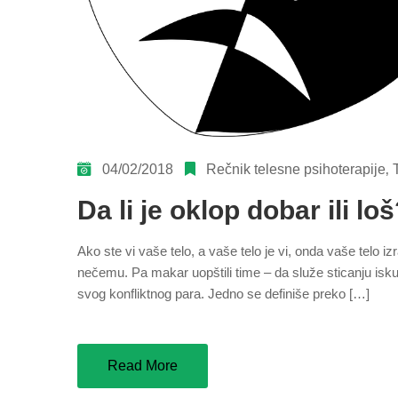
04/02/2018
Rečnik telesne psihoterapije
‚
Da li je oklop dobar ili lo
Ako ste vi vaše telo, a vaše telo je vi, onda vaše telo 
nečemu. Pa makar uopštili time – da služe sticanju isku
svog konfliktnog para. Jedno se definiše preko […]
Read More