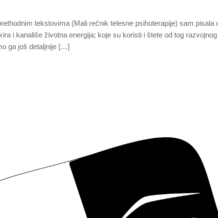
rethodnim tekstovima (Mali rečnik telesne psihoterapije) sam pisala
ra i kanališe životna energija; koje su koristi i štete od tog razvojnog
 ga još detaljnije […]