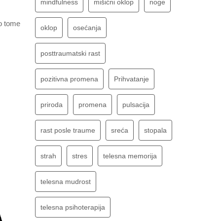
mindfulness
mišićni oklop
noge
 o tome
oklop
osećanja
posttraumatski rast
pozitivna promena
Prihvatanje
priroda
promena
pulsacija
rast posle traume
sreća
stopala
strah
stres
telesna memorija
telesna mudrost
telesna psihoterapija