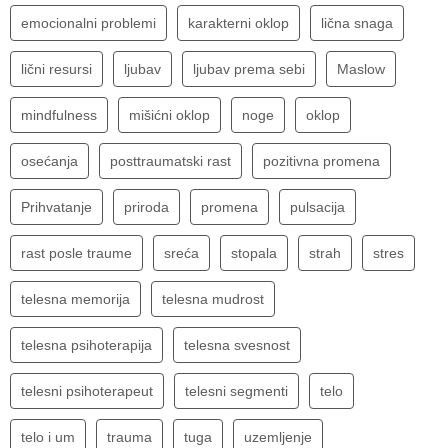
emocionalni problemi
karakterni oklop
lična snaga
lični resursi
ljubav
ljubav prema sebi
Maslow
mindfulness
mišićni oklop
noge
oklop
osećanja
posttraumatski rast
pozitivna promena
Prihvatanje
priroda
promena
pulsacija
rast posle traume
sreća
stopala
strah
stres
telesna memorija
telesna mudrost
telesna psihoterapija
telesna svesnost
telesni psihoterapeut
telesni segmenti
telo
telo i um
trauma
tuga
uzemljenje