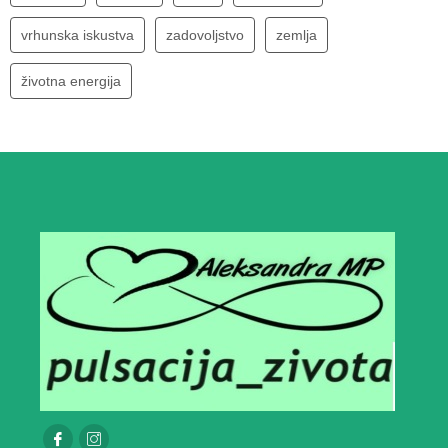
vrhunska iskustva
zadovoljstvo
zemlja
životna energija