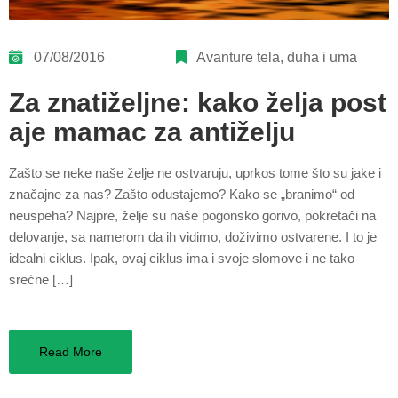
07/08/2016
Avanture tela, duha i uma
Za znatiželjne: kako želja post
aje mamac za antiželju
Zašto se neke naše želje ne ostvaruju, uprkos tome što su jake i
značajne za nas? Zašto odustajemo? Kako se „branimo“ od
neuspeha? Najpre, želje su naše pogonsko gorivo, pokretači na
delovanje, sa namerom da ih vidimo, doživimo ostvarene. I to je
idealni ciklus. Ipak, ovaj ciklus ima i svoje slomove i ne tako
srećne […]
Read More