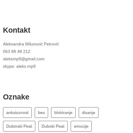
Kontakt
Aleksandra Milunović Petrović
063 88 48 212
aleksmp9@gmail.com
skype: aleks.mp9
Oznake
anksioznost
bes
blokiranje
disanje
Dubinski Peat
Duboki Peat
emocije