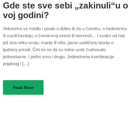
Gde ste sve sebi „zakinuli“u o
voj godini?
Vekovima se mislilo i pisalo o dobru ili zlu u čoveku, o hedonizmu
ili suzdržavanju, o čovekovoj svesti ili nesvesti… I svako od nas
još ima neku svoju, manje ili više, jasno uobličenu teoriju o
ljudskoj prirodi. Čini mi se da su istine uvek čudnovato
jednostavne. I jedno smo i drugo. Jedinstvena kombinacija
prijatnog i […]
Read More