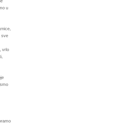
ne
imo u
rnice,
e sve
 vrlo
i,
je
o smo
moramo