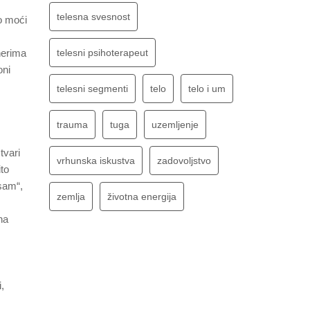
telesna svesnost
mo moći
telesni psihoterapeut
nerima
oni
telesni segmenti
telo
telo i um
trauma
tuga
uzemljenje
tvari
vrhunska iskustva
zadovoljstvo
ito
 sam“,
zemlja
životna energija
na
,