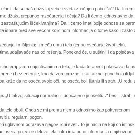
 učiniti da se naš doživljaj sebe i sveta značajno poboljša? Da li će
simo džaka prepunog razočarenja i očaja? Da li ćemo jednostavno da
 zastrašujućim iščekivanjima? Da li ćemo imati bolje odnose sa part
ja da ispare pred sve većom količinom informacija o tome kako i zašto 
anja i mišljenja; između uma i tela (jer su osećanja život tela).
iktima udaljavaće nas od rešenja. Ponekad će, u suštini, i da pojačava
ihoterapijama orijentisanim na telo, je kada terapeut pokušava da os
ene i bez energije, kao da zure prazno ili su suzne, pune bola ili ljut
kaže da ne oseća svoje oči, ne oseća bol, ljutnju ili strah. „U redu
: „U takvoj situaciji normalno ili uobičajeno je osetiti…“ bes ili strah, 
a kada telo oboli. Onda se mi prema njemu odnosimo kao pokvarenom
iti u regularni pogon.
uglavnom odražava njegov lični svet . To je način na koji on istinski
e oseća pojedine delove tela, iako ima puno informacija o njihovom