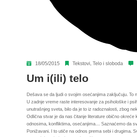
18/05/2015
Tekstovi
‚
Telo i sloboda
Um i(ili) telo
Dešava se da ljudi o svojim osećanjima zaključuju. To n
U zadnje vreme raste interesovanje za psihološke i psih
unutrašnjeg sveta, bilo da je to iz radoznalosti, zbog ne
Odlična stvar je da nas čitanje literature obično okreće 
odnosima, konfliktima, osećanjima… Saznaćemo da svak
Ponižavani. I to utiče na odnos prema sebi i drugima. 