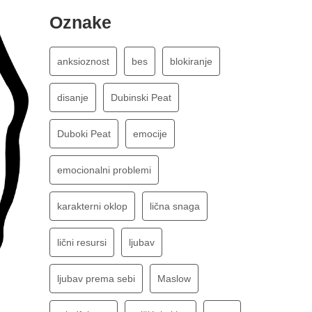
Oznake
anksioznost
bes
blokiranje
disanje
Dubinski Peat
Duboki Peat
emocije
emocionalni problemi
karakterni oklop
lična snaga
lični resursi
ljubav
ljubav prema sebi
Maslow