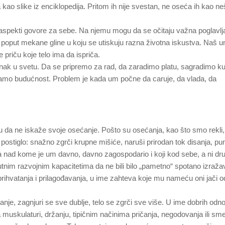
kao slike iz enciklopedija. Pritom ih nije svestan, ne oseća ih kao ne
i aspekti govore za sebe. Na njemu mogu da se očitaju važna poglavlj
je poput mekane gline u koju se utiskuju razna životna iskustva. Naš 
priču koje telo ima da ispriča.
k u svetu. Da se pripremo za rad, da zaradimo platu, sagradimo k
ramo budućnost. Problem je kada um počne da caruje, da vlada, da
da ne iskaže svoje osećanje. Pošto su osećanja, kao što smo rekli,
 postiglo: snažno zgrči krupne mišiće, naruši prirodan tok disanja, pu
lja nad kome je um davno, davno zagospodario i koji kod sebe, a ni dr
utnim razvojnim kapacitetima da ne bili bilo „pametno“ spotano izražav
prihvatanja i prilagođavanja, u ime zahteva koje mu nameću oni jači o
anje, zagnjuri se sve dublje, telo se zgrči sve više. U ime dobrih odn
a muskulaturi, držanju, tipičnim načinima pričanja, negodovanja ili sme