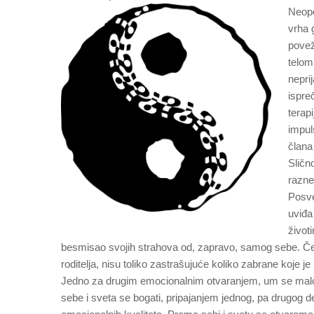
Neopo
vrha 
povež
telom
nepri
ispre
terap
impuls
člana 
Sličn
razne
Posve
uviđa
život
besmisao svojih strahova od, zapravo, samog sebe. Če
roditelja, nisu toliko zastrašujuće koliko zabrane koje
Jedno za drugim emocionalnim otvaranjem, um se malo po
sebe i sveta se bogati, pripajanjem jednog, pa drugog de