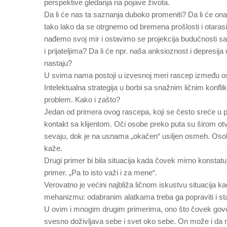
perspektive gledanja na pojave života.
Da li će nas ta saznanja duboko promeniti? Da li će ona
tako lako da se otrgnemo od bremena prošlosti i otara
nađemo svoj mir i ostavimo se projekcija budućnosti sa
i prijateljima? Da li će npr. naša anksioznost i depresi
nastaju?
U svima nama postoji u izvesnoj meri rascep između oseć
Intelektualna strategija u borbi sa snažnim ličnim konfl
problem. Kako i zašto?
Jedan od primera ovog rascepa, koji se često sreće u ps
kontakt sa klijentom. Oči osobe preko puta su širom otvor
sevaju, dok je na usnama „okačen“ usiljen osmeh. Osoba 
kaže.
Drugi primer bi bila situacija kada čovek mirno konstatuje
primer. „Pa to isto važi i za mene“.
Verovatno je većini najbliža ličnom iskustvu situacij
mehanizmu: odabranim alatkama treba ga popraviti i stav
U ovim i mnogim drugim primerima, ono što čovek govori 
svesno doživljava sebe i svet oko sebe. On može i da n