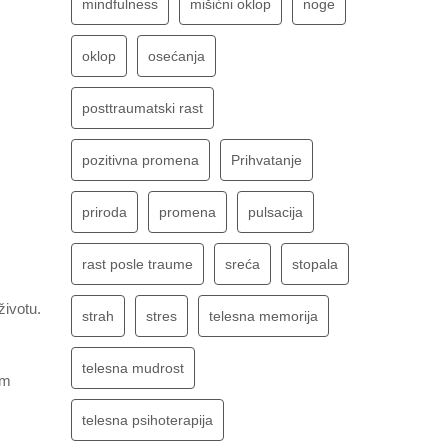
mindfulness
mišićni oklop
noge
oklop
osećanja
posttraumatski rast
pozitivna promena
Prihvatanje
priroda
promena
pulsacija
rast posle traume
sreća
stopala
životu.
strah
stres
telesna memorija
telesna mudrost
im
telesna psihoterapija