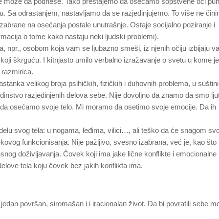
 ne može da podnese. Tako prestajemo da osećamo sopstvene oči pu
dnju. Sa odrastanjem, nastavljamo da se razjedinjujemo. To više ne čin
zabrane na osećanja postale unutrašnje. Ostaje socijalno poziranje i
rmacija o tome kako nastaju neki ljudski problemi).
a, npr., osobom koja vam se ljubazno smeši, iz njenih očiju izbijaju va
 koji škrguću. I kitnjasto umilo verbalno izražavanje o svetu u kome j
 razmirica.
anka velikog broja psihičkih, fizičkih i duhovnih problema, u suštini,
dinstvo razjedinjenih delova sebe. Nije dovoljno da znamo da smo ljut
da osećamo svoje telo. Mi moramo da osetimo svoje emocije. Da ih
lu svog tela: u nogama, leđima, vilici…, ali teško da će snagom svo
ekovog funkcionisanja. Nije pažljivo, svesno izabrana, već je, kao št
vesnog doživljavanja. Čovek koji ima jake lične konflikte i emocionalne
elove tela koju čovek bez jakih konflikta ima.
 jedan površan, siromašan i i iracionalan život. Da bi povratili sebe 