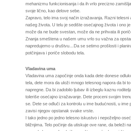
mehanizmu funkcionisanja i da ih vrlo precizno zamišlja 
svoje lično, kao delove sebe.
Zapravo, telo ima svoj način izražavanja. Razni telesn
našeg života. U telu je sedište osećajnog života i ono 
može da ne bude svestan, može da ne prihvata ili poriče 
Znanja smeštena u našem umu vrlo su važna za opstana
napredujemo u društvu…Da se setimo prošlosti i plani
potčinjava i poriče slobodu tela.
Vladavina uma
Vladavina uma započinje onda kada dete donese odluku 
tela, dete mora da uloži mnogo telesnog napora da bi to
napregne. Da bi zadobilo ljubav ili izbeglu kaznu rodite
toleriše osećajno izražavanje. Dete proceni svojim tren
se. Dete se odluči za kontrolu u ime budućnosti, u ime 
zavisi njegov opstanak svake vrste.
I tako jedno po jedno telesno iskustvo i nepoželjno oseć
bližnjima. Telo počinje da utiskuje ove rane, da beleži n