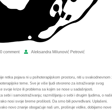
0 comment
Aleksandra Milunović Petrović
ije retka pojava ni u psihoterapijskom prostoru, niti u svakodnevnom 
oterapijske teme. Sve je više ljudi otvoreno za istraživanje svog
ke svoje krize ili problema sa kojim se nose u sadašnjosti.
ka sebi i samoistraživanju; razmišljanju o sebi i drugim ljudima, o naš
o nosi svoje breme prošlosti. Da smo bili povređivani. Uplašeni.
Svako novo znanje obogaćuje naš um, proširuje vidike, dobijamo nove