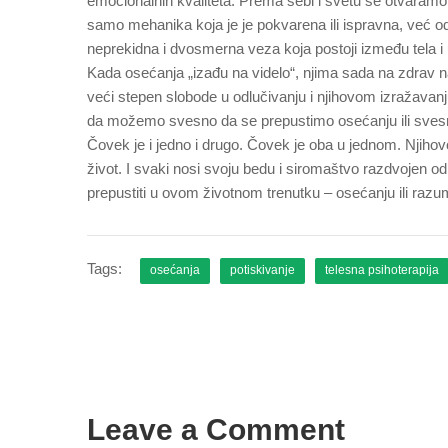
emocionalnih kvaliteta. Prema sebi i svetu se otvaramo 
samo mehanika koja je je pokvarena ili ispravna, već odr
neprekidna i dvosmerna veza koja postoji između tela i
Kada osećanja „izađu na videlo“, njima sada na zdra
veći stepen slobode u odlučivanju i njihovom izražava
da možemo svesno da se prepustimo osećanju ili sves
Čovek je i jedno i drugo. Čovek je oba u jednom. Njihovo
život. I svaki nosi svoju bedu i siromaštvo razdvojen od 
prepustiti u ovom životnom trenutku – osećanju ili raz
Tags:
osećanja
potiskivanje
telesna psihoterapija
Leave a Comment