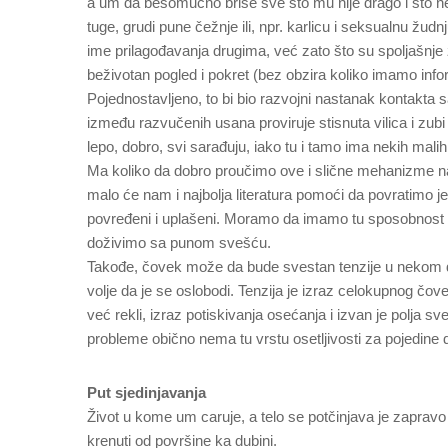
a um da besomučno briše sve što mu nije drago i što
tuge, grudi pune čežnje ili, npr. karlicu i seksualnu žu
ime prilagođavanja drugima, već zato što su spoljašnje 
beživotan pogled i pokret (bez obzira koliko imamo info
Pojednostavljeno, to bi bio razvojni nastanak kontakta s
između razvučenih usana proviruje stisnuta vilica i zubi
lepo, dobro, svi sarađuju, iako tu i tamo ima nekih malih
Ma koliko da dobro proučimo ove i slične mehanizme nast
malo će nam i najbolja literatura pomoći da povratimo je
povređeni i uplašeni. Moramo da imamo tu sposobnost 
doživimo sa punom svešću.
Takođe, čovek može da bude svestan tenzije u nekom de
volje da je se oslobodi. Tenzija je izraz celokupnog čov
već rekli, izraz potiskivanja osećanja i izvan je polja s
probleme obično nema tu vrstu osetljivosti za pojedine d
Put sjedinjavanja
Život u kome um caruje, a telo se potčinjava je zapravo
krenuti od površine ka dubini.