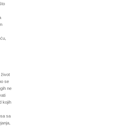
što
a
um
uću,
 život
no se
ugih ne
ati
d kojih
osa sa
janja,