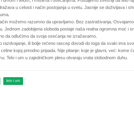
i umom i telom, i mislima i osećanjima. Postajemo svesniji da telo ni
ažava u celosti i način postojanja u svetu. Jasnije se doživljava i sh
 uma.
v način možemo razumno da upravljamo. Bez zastrašivanja. Osvajamo
nju. Jednom zadobijena sloboda postaje naša realna ogromna moć i s
no da odlučimo da svoja osećanja ne izražavamo.
 razdvajanje, ili bolje rečeno rascep dovodi do toga da svaki ima svo
celine kojoj prirodno pripada. Nije pitanje: koje je glavni, već: kome ć
umu. Telo i um u zajedničkom plesu otvaraju vrata slobodnom duhu.
telo i um