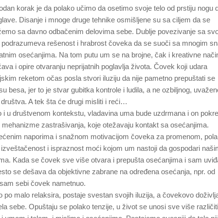
dan korak je da polako učimo da osetimo svoje telo od prstiju nogu 
glave. Disanje i mnoge druge tehnike osmišljene su sa ciljem da se
emo sa davno odbačenim delovima sebe. Dublje povezivanje sa svo
 podrazumeva rešenost i hrabrost čoveka da se suoči sa mnogim s
jatnim osećanjima. Na tom putu um se na brojne, čak i kreativne nači
čava i opire otvaranju neprijatnih poglavlja života. Čovek koji udara
ijskim reketom očas posla stvori iluziju da nije pametno prepuštati se
u besa, jer to je stvar gubitka kontrole i ludila, a ne ozbiljnog, uvaže
društva. A tek šta će drugi misliti i reći…
o i u društvenom kontekstu, vladavina uma bude uzdrmana i on pokr
 mehanizme zastrašivanja, koje otežavaju kontakt sa osećanjima.
ćenim naporima i snažnom motivacijom čoveka za promenom, pola
 izveštačenost i ispraznost moći kojom um nastoji da gospodari naš
ima. Kada se čovek sve više otvara i prepušta osećanjima i sam uviđ
sto se dešava da objektivne zabrane na određena osećanja, npr. od
 je sam sebi čovek nametnuo.
 malo relaksira, postaje svestan svojih iluzija, a čovekovo doživlj
la sebe. Opuštaju se polako tenzije, u život se unosi sve više različit