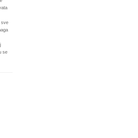
je
vata
 sve
naga
j
u se