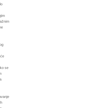
do
jim
nažnim
ne
nog
eće
ko se
im
a
avanje
ih